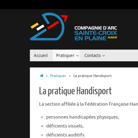
Accueil
Pratiquer
Contacts
Pratiquer
La pratique Handisport
La pratique Handisport
La section affiliée à la Fédération Française Ha
personnes handicapées physiques,
déficients visuels,
déficients auditifs.